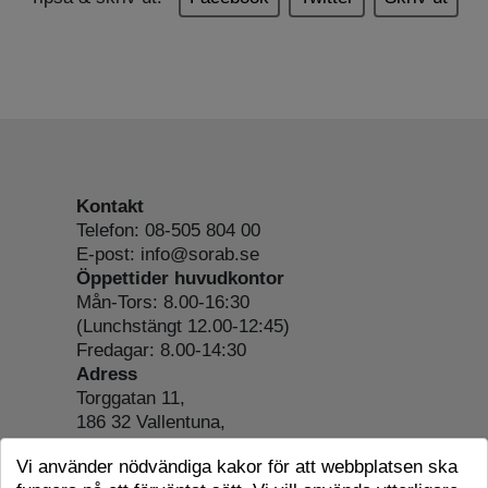
Kontakt
Telefon: 08-505 804 00
E-post: info@sorab.se
Öppettider huvudkontor
Mån-Tors: 8.00-16:30
(Lunchstängt 12.00-12:45)
Fredagar: 8.00-14:30
Adress
Torggatan 11,
186 32 Vallentuna,
Org.nr: 556197-4022
Vi använder nödvändiga kakor för att webbplatsen ska
Om webbplatsen