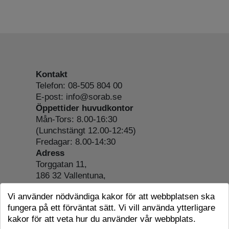
Kontakt
Telefon: 08-505 804 00
E-post: info@sorab.se
Öppettider huvudkontor
Mån-Tors: 8.00-16:30
(Lunchstängt 12.00-12:45)
Fredagar: 8.00-14:30
Adress
Torggatan 11,
186 32 Vallentuna,
Org.nr: 556197-4022
Vi använder nödvändiga kakor för att webbplatsen ska
Om webbplatsen
fungera på ett förväntat sätt. Vi vill använda ytterligare
Tillgänglighetsredogörelse
kakor för att veta hur du använder vår webbplats.
Cookie-information