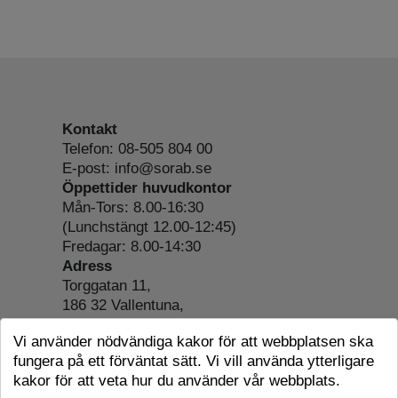
Kontakt
Telefon: 08-505 804 00
E-post: info@sorab.se
Öppettider huvudkontor
Mån-Tors: 8.00-16:30
(Lunchstängt 12.00-12:45)
Fredagar: 8.00-14:30
Adress
Torggatan 11,
186 32 Vallentuna,
Org.nr: 556197-4022
Vi använder nödvändiga kakor för att webbplatsen ska
Om webbplatsen
fungera på ett förväntat sätt. Vi vill använda ytterligare
Tillgänglighetsredogörelse
kakor för att veta hur du använder vår webbplats.
Cookie-information