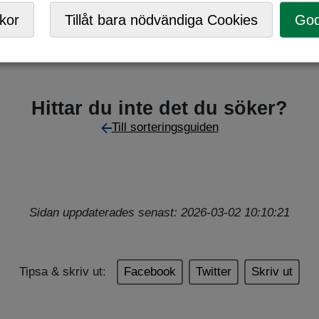
kor
Tillåt bara nödvändiga Cookies
God
Hittar du inte det du söker?
Till sorteringsguiden
Sidan uppdaterades senast: 2026-03-02 10:10:21
Tipsa & skriv ut:
Facebook
Twitter
Skriv ut