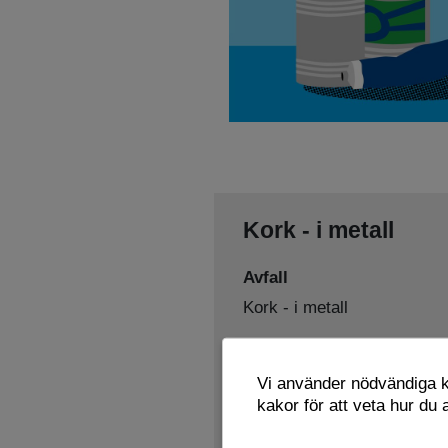
Kork - i metall
Avfall
Kork - i metall
Sorteras som
Vi använder nödvändiga ka
Metallförpackningar
kakor för att veta hur du
Lämnas här