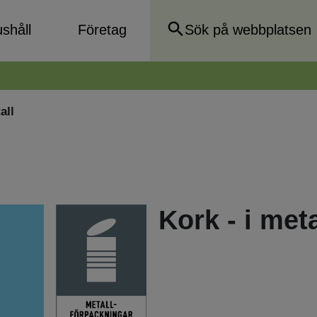
shåll
Företag
all
Kork - i meta