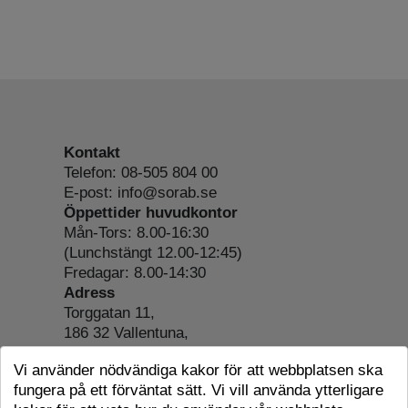
Kontakt
Telefon: 08-505 804 00
E-post: info@sorab.se
Öppettider huvudkontor
Mån-Tors: 8.00-16:30
(Lunchstängt 12.00-12:45)
Fredagar: 8.00-14:30
Adress
Torggatan 11,
186 32 Vallentuna,
Org.nr: 556197-4022
Vi använder nödvändiga kakor för att webbplatsen ska
Om webbplatsen
fungera på ett förväntat sätt. Vi vill använda ytterligare
Tillgänglighetsredogörelse