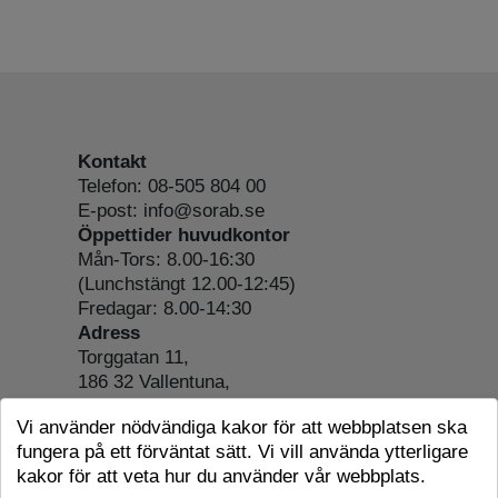
Kontakt
Telefon: 08-505 804 00
E-post: info@sorab.se
Öppettider huvudkontor
Mån-Tors: 8.00-16:30
(Lunchstängt 12.00-12:45)
Fredagar: 8.00-14:30
Adress
Torggatan 11,
186 32 Vallentuna,
Org.nr: 556197-4022
Vi använder nödvändiga kakor för att webbplatsen ska
Om webbplatsen
fungera på ett förväntat sätt. Vi vill använda ytterligare
Tillgänglighetsredogörelse
kakor för att veta hur du använder vår webbplats.
Cookie-information