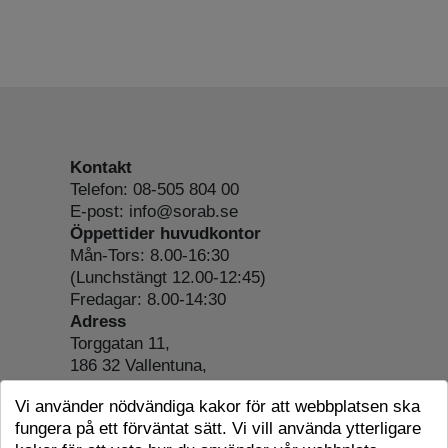
Kontakt
Telefon: 08-505 804 00
E-post: info@sorab.se
Öppettider huvudkontor
Mån-Tors: 8.00-16:30
(Lunchstängt 12.00-12:45)
Fredagar: 8.00-14:30
Adress
Torggatan 11,
186 32 Vallentuna,
Org.nr: 556197-4022
Vi använder nödvändiga kakor för att webbplatsen ska
Om webbplatsen
fungera på ett förväntat sätt. Vi vill använda ytterligare
Tillgänglighetsredogörelse