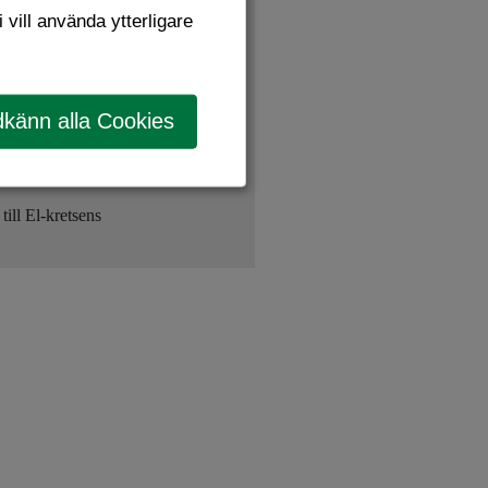
 vill använda ytterligare
m säljer produkterna också
känn alla Cookies
a ämnen tas om hand på rätt sätt
ill El-kretsens