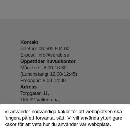
Kontakt
Telefon: 08-505 804 00
E-post: info@sorab.se
Öppettider huvudkontor
Mån-Tors: 8.00-16:30
(Lunchstängt 12.00-12:45)
Fredagar: 8.00-14:30
Adress
Torggatan 11,
186 32 Vallentuna,
Org.nr: 556197-4022
Vi använder nödvändiga kakor för att webbplatsen ska
Om webbplatsen
fungera på ett förväntat sätt. Vi vill använda ytterligare
Tillgänglighetsredogörelse
kakor för att veta hur du använder vår webbplats.
Cookie-information