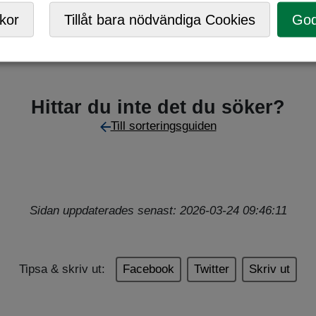
Mobil ÅVC
,
Returpunkt
kor
Tillåt bara nödvändiga Cookies
God
Hittar du inte det du söker?
Till sorteringsguiden
Sidan uppdaterades senast: 2026-03-24 09:46:11
Tipsa & skriv ut:
Facebook
Twitter
Skriv ut