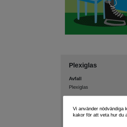
Plexiglas
Avfall
Plexiglas
Sorteras som
Vi använder nödvändiga ka
Hårdplast
Återbruk
,
kakor för att veta hur du
Lämnas här