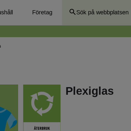
shåll
Företag
s
Plexiglas