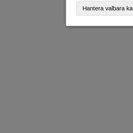
Återbruk
,
ÅVC/Returpark
,
Hantera valbara ka