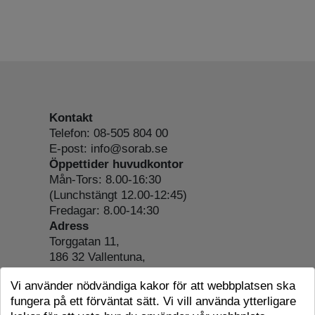
Kontakt
Telefon: 08-505 804 00
E-post: info@sorab.se
Öppettider huvudkontor
Mån-Tors: 8.00-16:30
(Lunchstängt 12.00-12:45)
Fredagar: 8.00-14:30
Adress
Torggatan 11,
186 32 Vallentuna,
Org.nr: 556197-4022
Vi använder nödvändiga kakor för att webbplatsen ska
Om webbplatsen
fungera på ett förväntat sätt. Vi vill använda ytterligare
Tillgänglighetsredogörelse