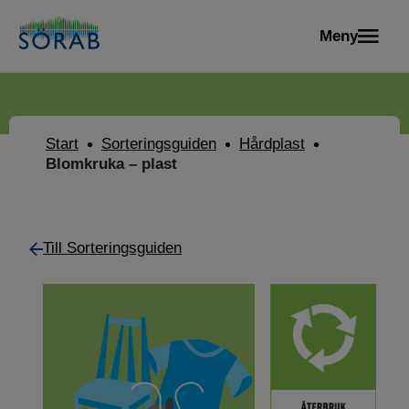
Meny
Start
Sorteringsguiden
Hårdplast
Blomkruka – plast
Till Sorteringsguiden