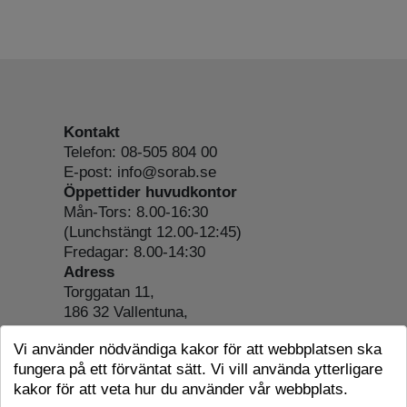
Kontakt
Telefon: 08-505 804 00
E-post: info@sorab.se
Öppettider huvudkontor
Mån-Tors: 8.00-16:30
(Lunchstängt 12.00-12:45)
Fredagar: 8.00-14:30
Adress
Torggatan 11,
186 32 Vallentuna,
Org.nr: 556197-4022
Vi använder nödvändiga kakor för att webbplatsen ska
Om webbplatsen
fungera på ett förväntat sätt. Vi vill använda ytterligare
Tillgänglighetsredogörelse
kakor för att veta hur du använder vår webbplats.
Cookie-information