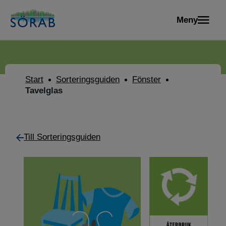
Meny
Start
Sorteringsguiden
Fönster
Tavelglas
Till Sorteringsguiden