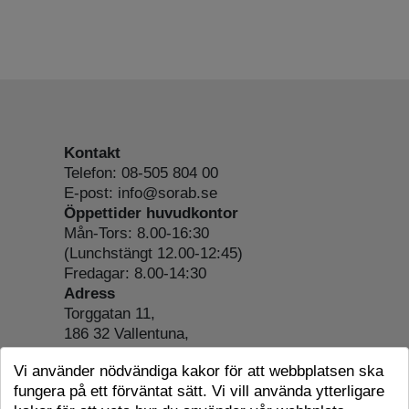
Kontakt
Telefon: 08-505 804 00
E-post: info@sorab.se
Öppettider huvudkontor
Mån-Tors: 8.00-16:30
(Lunchstängt 12.00-12:45)
Fredagar: 8.00-14:30
Adress
Torggatan 11,
186 32 Vallentuna,
Org.nr: 556197-4022
Vi använder nödvändiga kakor för att webbplatsen ska
Om webbplatsen
fungera på ett förväntat sätt. Vi vill använda ytterligare
Tillgänglighetsredogörelse