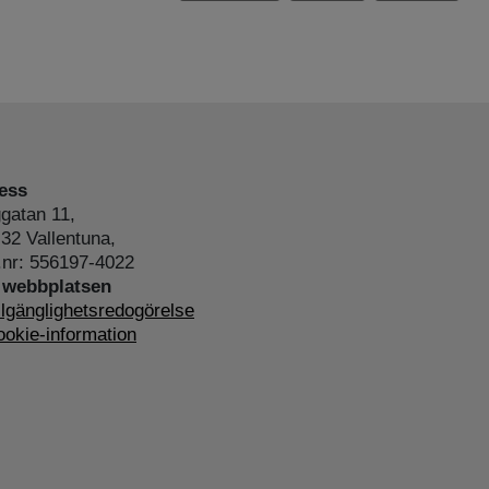
ess
gatan 11,
32 Vallentuna,
.nr: 556197-4022
webbplatsen
llgänglighetsredogörelse
okie-information