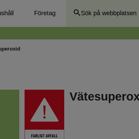
shåll
Företag
uperoxid
Vätesuperox