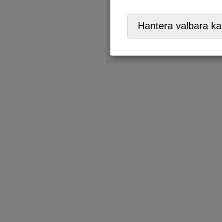
ÅVC/Returpark
,
Mobil ÅVC
Hantera valbara ka
OBS
- vi kan bara ta emot 