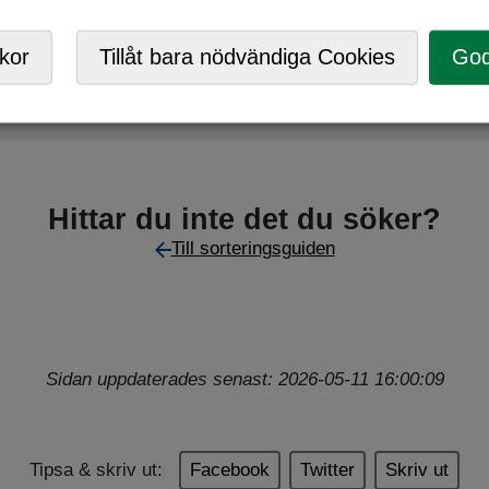
,
Returpunkt
kor
Tillåt bara nödvändiga Cookies
God
små mängder farligt avfall på våra Returpunkter.
Hittar du inte det du söker?
Till sorteringsguiden
Sidan uppdaterades senast: 2026-05-11 16:00:09
Tipsa & skriv ut:
Facebook
Twitter
Skriv ut