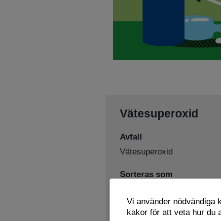
Vätesuperoxid
Avfall
Vätesuperoxid
Sorteras som
Farligt avfall
Vi använder nödvändiga ka
Lämnas här
kakor för att veta hur du