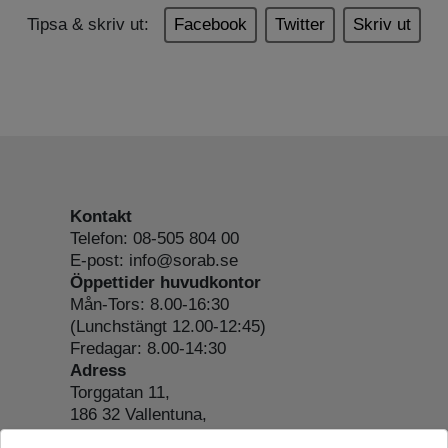
Tipsa & skriv ut:
Facebook
Twitter
Skriv ut
Kontakt
Telefon: 08-505 804 00
E-post: info@sorab.se
Öppettider huvudkontor
Mån-Tors: 8.00-16:30
(Lunchstängt 12.00-12:45)
Fredagar: 8.00-14:30
Adress
Torggatan 11,
186 32 Vallentuna,
Org.nr: 556197-4022