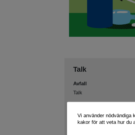
Talk
Avfall
Talk
Sorteras som
Vi använder nödvändiga ka
Farligt avfall
kakor för att veta hur du
Lämnas här