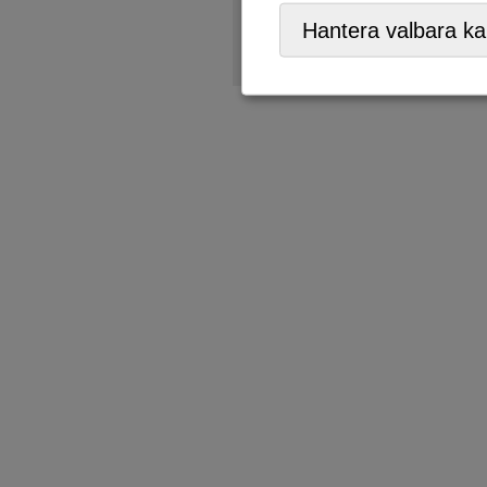
ÅVC/Returpark
,
Mobil ÅVC
Hantera valbara ka