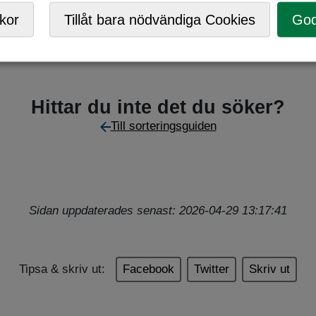
,
Returpunkt
kor
Tillåt bara nödvändiga Cookies
God
Hittar du inte det du söker?
Till sorteringsguiden
Sidan uppdaterades senast: 2026-04-29 13:17:41
Tipsa & skriv ut:
Facebook
Twitter
Skriv ut