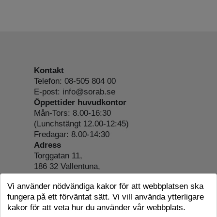
Kontakt
Telefon: 08-505 804 00
E-post: info@sorab.se
Öppettider huvudkontor
Mån-Tors: 8.00-16:30
(Lunchstängt 12.00-12:45)
Fredagar: 8.00-14:30
Adress
Torggatan 11,
186 32 Vallentuna,
Org.nr: 556197-4022
Vi använder nödvändiga kakor för att webbplatsen ska
Om webbplatsen
fungera på ett förväntat sätt. Vi vill använda ytterligare
Tillgänglighetsredogörelse
kakor för att veta hur du använder vår webbplats.
Cookie-information