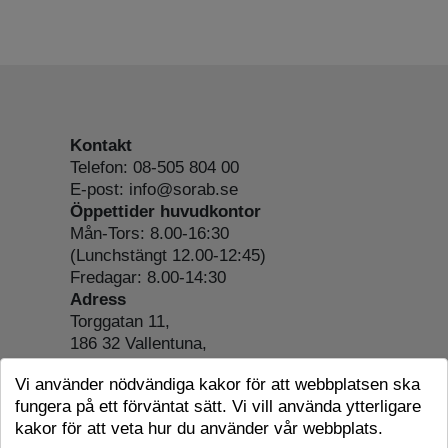
Kontakt
Telefon: 08-505 804 00
E-post: info@sorab.se
Öppettider huvudkontor
Mån-Tors: 8.00-16:30
(Lunchstängt 12.00-12:45)
Fredagar: 8.00-14:30
Adress
Torggatan 11,
186 32 Vallentuna,
Org.nr: 556197-4022
Vi använder nödvändiga kakor för att webbplatsen ska
Om webbplatsen
fungera på ett förväntat sätt. Vi vill använda ytterligare
Tillgänglighetsredogörelse
kakor för att veta hur du använder vår webbplats.
Cookie-information