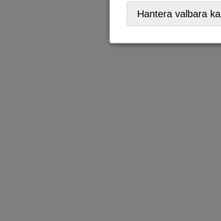
ÅVC/Returpark
,
Mobil ÅVC
Hantera valbara ka