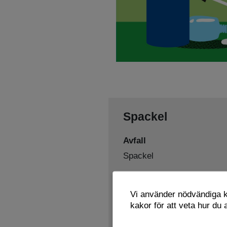
Spackel
Avfall
Spackel
Sorteras som
Vi använder nödvändiga ka
Farligt avfall
kakor för att veta hur du
Lämnas här