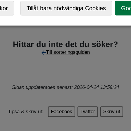
,
Returpunkt
kor
Tillåt bara nödvändiga Cookies
God
Hittar du inte det du söker?
Till sorteringsguiden
Sidan uppdaterades senast: 2026-04-24 13:59:24
Tipsa & skriv ut:
Facebook
Twitter
Skriv ut