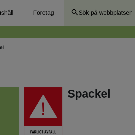
shåll
Företag
el
Spackel