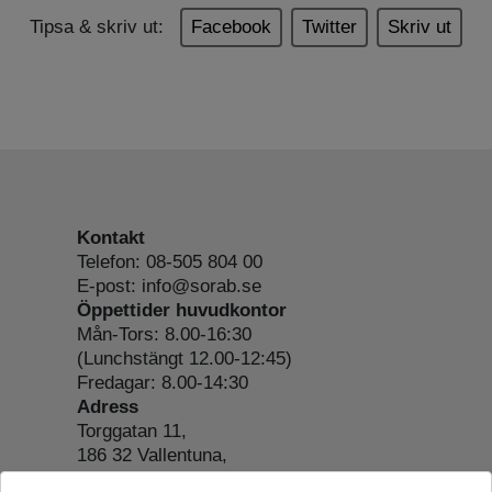
Tipsa & skriv ut:
Facebook
Twitter
Skriv ut
Kontakt
Telefon: 08-505 804 00
E-post: info@sorab.se
Öppettider huvudkontor
Mån-Tors: 8.00-16:30
(Lunchstängt 12.00-12:45)
Fredagar: 8.00-14:30
Adress
Torggatan 11,
186 32 Vallentuna,
Org.nr: 556197-4022