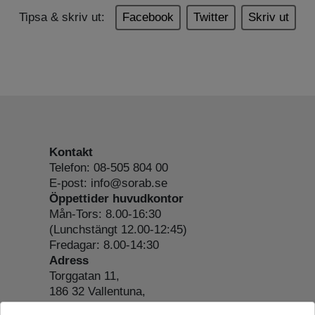
Tipsa & skriv ut:
Facebook
Twitter
Skriv ut
Kontakt
Telefon: 08-505 804 00
E-post: info@sorab.se
Öppettider huvudkontor
Mån-Tors: 8.00-16:30
(Lunchstängt 12.00-12:45)
Fredagar: 8.00-14:30
Adress
Torggatan 11,
186 32 Vallentuna,
Org.nr: 556197-4022