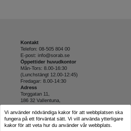
Kontakt
Telefon: 08-505 804 00
E-post: info@sorab.se
Öppettider huvudkontor
Mån-Tors: 8.00-16:30
(Lunchstängt 12.00-12:45)
Fredagar: 8.00-14:30
Adress
Torggatan 11,
186 32 Vallentuna,
Org.nr: 556197-4022
Vi använder nödvändiga kakor för att webbplatsen ska
Om webbplatsen
fungera på ett förväntat sätt. Vi vill använda ytterligare
Tillgänglighetsredogörelse
kakor för att veta hur du använder vår webbplats.
Cookie-information