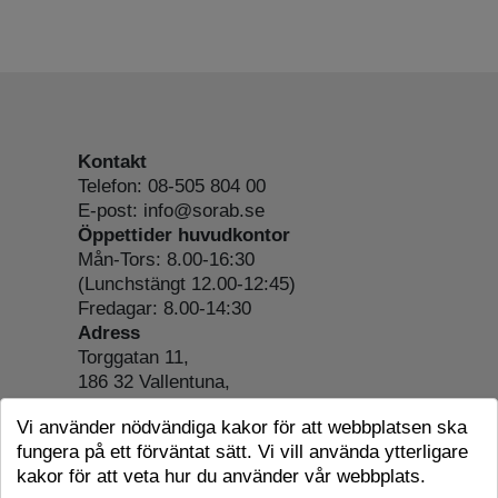
Kontakt
Telefon: 08-505 804 00
E-post: info@sorab.se
Öppettider huvudkontor
Mån-Tors: 8.00-16:30
(Lunchstängt 12.00-12:45)
Fredagar: 8.00-14:30
Adress
Torggatan 11,
186 32 Vallentuna,
Org.nr: 556197-4022
Vi använder nödvändiga kakor för att webbplatsen ska
Om webbplatsen
fungera på ett förväntat sätt. Vi vill använda ytterligare
Tillgänglighetsredogörelse
kakor för att veta hur du använder vår webbplats.
Cookie-information