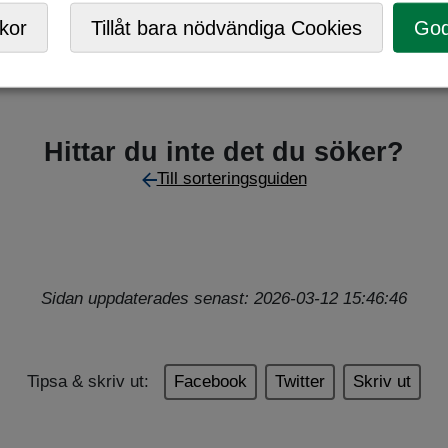
,
Returpunkt
kor
Tillåt bara nödvändiga Cookies
God
Hittar du inte det du söker?
Till sorteringsguiden
Sidan uppdaterades senast: 2026-03-12 15:46:46
Tipsa & skriv ut:
Facebook
Twitter
Skriv ut