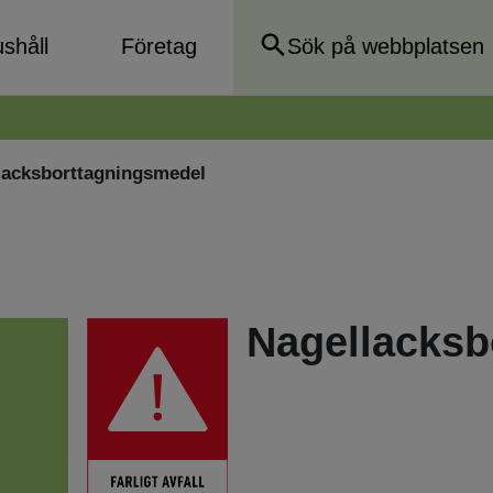
shåll
Företag
lacksborttagningsmedel
Nagellacksb