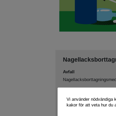
Nagellacksbortta
Avfall
Nagellacksborttagningsmed
Sorteras som
Vi använder nödvändiga ka
Farligt avfall
kakor för att veta hur du
Lämnas här