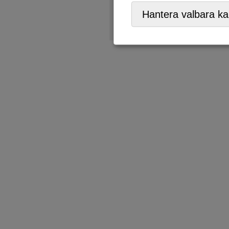
ÅVC/Returpark
,
Mobil ÅVC
Hantera valbara ka