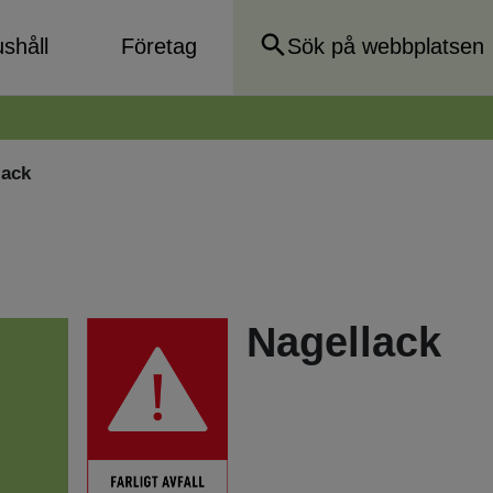
shåll
Företag
lack
Nagellack