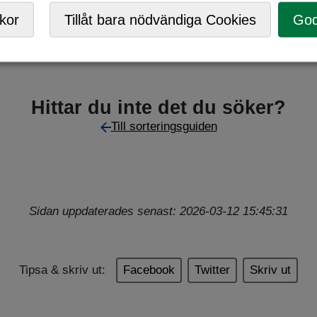
,
Returpunkt
kor
Tillåt bara nödvändiga Cookies
God
Hittar du inte det du söker?
Till sorteringsguiden
Sidan uppdaterades senast: 2026-03-12 15:45:31
Tipsa & skriv ut:
Facebook
Twitter
Skriv ut