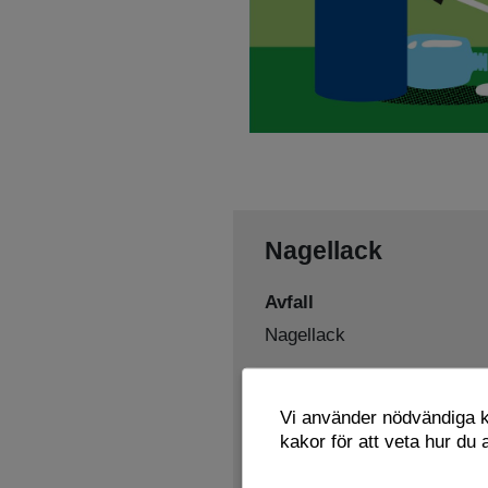
Nagellack
Avfall
Nagellack
Sorteras som
Vi använder nödvändiga ka
Farligt avfall
kakor för att veta hur du
Lämnas här