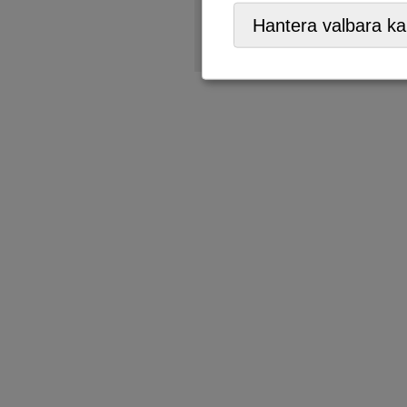
ÅVC/Returpark
,
Mobil ÅVC
Hantera valbara ka