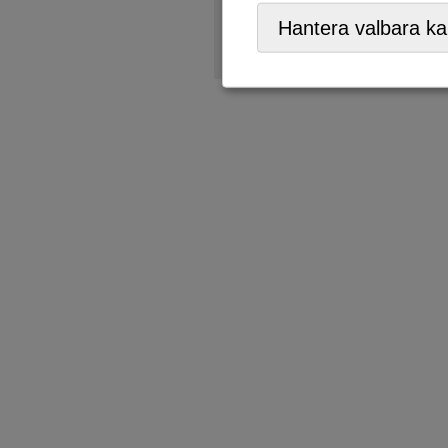
ÅVC/Returpark
,
Mobil ÅVC
Hantera valbara ka