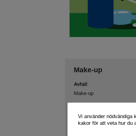
Make-up
Avfall
Make-up
Sorteras som
Vi använder nödvändiga ka
Farligt avfall
kakor för att veta hur du
Lämnas här