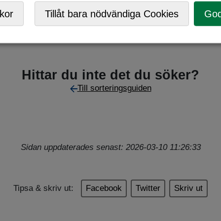
,
Returpunkt
kor
Tillåt bara nödvändiga Cookies
God
Hittar du inte det du söker?
Till sorteringsguiden
Sidan uppdaterades senast: 2026-03-10 11:26:33
Tipsa & skriv ut:
Facebook
Twitter
Skriv ut