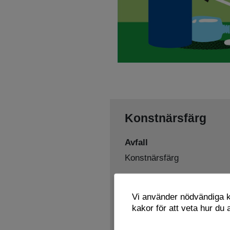
Konstnärsfärg
Avfall
Konstnärsfärg
Sorteras som
Vi använder nödvändiga ka
Farligt avfall
kakor för att veta hur du
Lämnas här