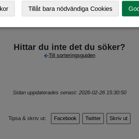
,
Returpunkt
kor
Tillåt bara nödvändiga Cookies
God
Hittar du inte det du söker?
Till sorteringsguiden
Sidan uppdaterades senast: 2026-02-26 15:30:50
Tipsa & skriv ut:
Facebook
Twitter
Skriv ut