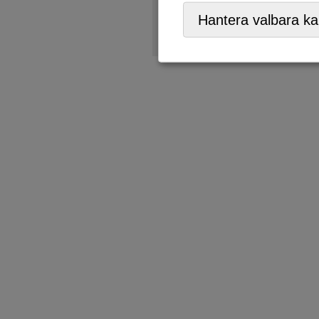
ÅVC/Returpark
,
Mobil ÅVC
Hantera valbara ka