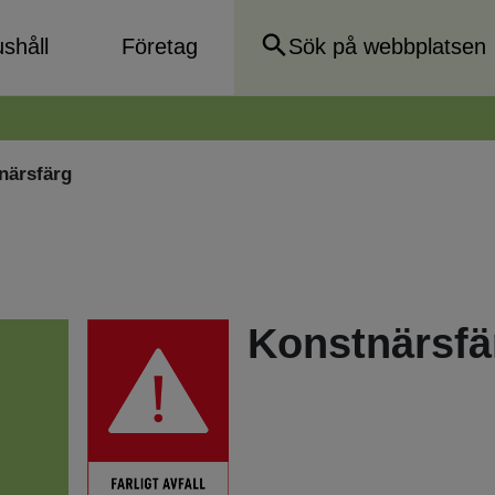
shåll
Företag
närsfärg
Konstnärsfä