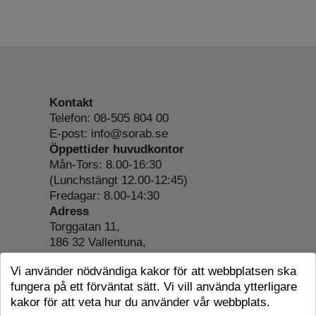
Kontakt
Telefon: 08-505 804 00
E-post: info@sorab.se
Öppettider huvudkontor
Mån-Tors: 8.00-16:30
(Lunchstängt 12.00-12:45)
Fredagar: 8.00-14:30
Adress
Torggatan 11,
186 32 Vallentuna,
Org.nr: 556197-4022
Vi använder nödvändiga kakor för att webbplatsen ska
Om webbplatsen
fungera på ett förväntat sätt. Vi vill använda ytterligare
Tillgänglighetsredogörelse
kakor för att veta hur du använder vår webbplats.
Cookie-information