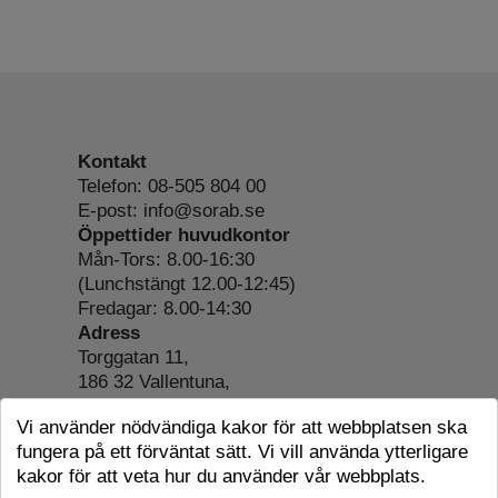
Kontakt
Telefon: 08-505 804 00
E-post: info@sorab.se
Öppettider huvudkontor
Mån-Tors: 8.00-16:30
(Lunchstängt 12.00-12:45)
Fredagar: 8.00-14:30
Adress
Torggatan 11,
186 32 Vallentuna,
Org.nr: 556197-4022
Vi använder nödvändiga kakor för att webbplatsen ska
Om webbplatsen
fungera på ett förväntat sätt. Vi vill använda ytterligare
Tillgänglighetsredogörelse
kakor för att veta hur du använder vår webbplats.
Cookie-information