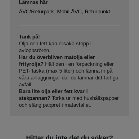
Lämnas här
ÅVC/Returpark
,
Mobil ÅVC
,
Returpunkt
Tänk på!
Olja och fett kan orsaka stopp i
avloppsrören.
Har du överbliven matolja eller
frityrolja?
Häll den i en förpackning eller
PET-flaska (max 5 liter) och lämna in på
våra anläggningar där du lämnar ditt farliga
avfall.
Bara lite olja eller fett kvar i
stekpannan?
Torka ur med hushållspapper
och släng pappret i matavfallet.
Hittar du inte det du söker?