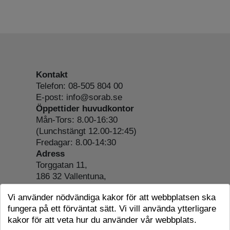
Kontakt
Telefon: 08-505 804 00
E-post: info@sorab.se
Öppettider huvudkontor
Mån-Tors: 8.00-16:30
(Lunchstängt 12.00-12:45)
Fredagar: 8.00-14:30
Adress
Torggatan 11,
186 32 Vallentuna,
Org.nr: 556197-4022
Vi använder nödvändiga kakor för att webbplatsen ska
Om webbplatsen
fungera på ett förväntat sätt. Vi vill använda ytterligare
Tillgänglighetsredogörelse
kakor för att veta hur du använder vår webbplats.
Cookie-information