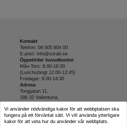
Kontakt
Telefon: 08-505 804 00
E-post: info@sorab.se
Öppettider huvudkontor
Mån-Tors: 8.00-16:30
(Lunchstängt 12.00-12:45)
Fredagar: 8.00-14:30
Adress
Torggatan 11,
186 32 Vallentuna,
Org.nr: 556197-4022
Vi använder nödvändiga kakor för att webbplatsen ska
Om webbplatsen
fungera på ett förväntat sätt. Vi vill använda ytterligare
Tillgänglighetsredogörelse
kakor för att veta hur du använder vår webbplats.
Cookie-information