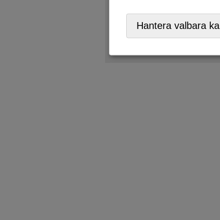
Återbruk
,
Återförsäljare,
ÅV
Hantera valbara ka
Tänk på
- det kan finnas 