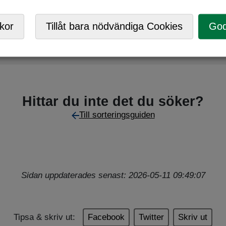
C/Returpark
,
Mobil ÅVC
,
Returpunkt
kor
Tillåt bara nödvändiga Cookies
God
samlare som behöver en spelare, har du kollat secondhandm
Hittar du inte det du söker?
Till sorteringsguiden
Sidan uppdaterades senast: 2026-05-11 09:49:07
Tipsa & skriv ut:
Facebook
Twitter
Skriv ut