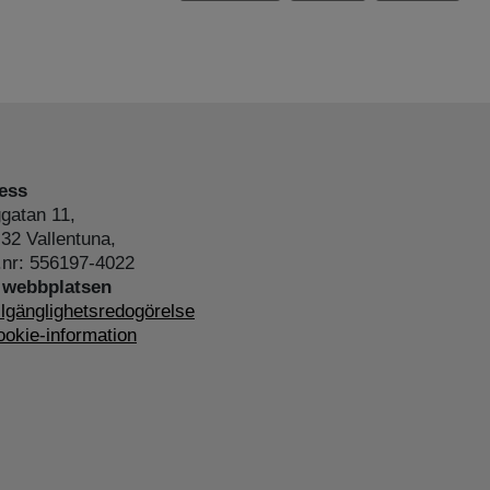
ess
gatan 11,
32 Vallentuna,
.nr: 556197-4022
webbplatsen
llgänglighetsredogörelse
okie-information