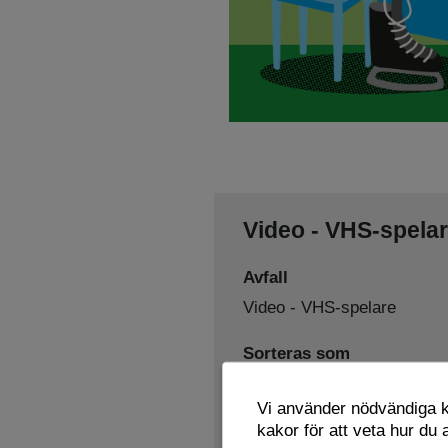
Video - VHS-spela
Avfall
Video - VHS-spelare
Sorteras som
Elavfall
Återbruk
,
Vi använder nödvändiga ka
Lämnas här
kakor för att veta hur du