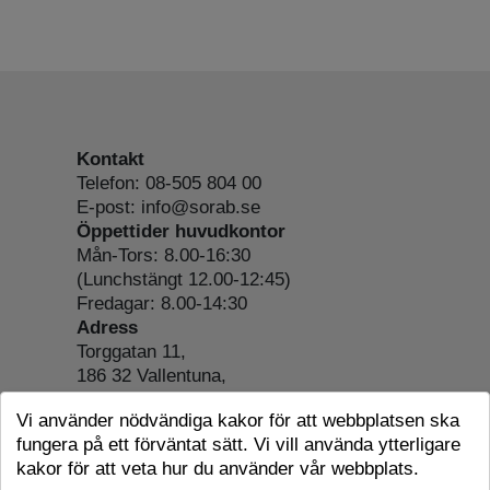
Kontakt
Telefon: 08-505 804 00
E-post: info@sorab.se
Öppettider huvudkontor
Mån-Tors: 8.00-16:30
(Lunchstängt 12.00-12:45)
Fredagar: 8.00-14:30
Adress
Torggatan 11,
186 32 Vallentuna,
Org.nr: 556197-4022
Vi använder nödvändiga kakor för att webbplatsen ska
Om webbplatsen
fungera på ett förväntat sätt. Vi vill använda ytterligare
Tillgänglighetsredogörelse
kakor för att veta hur du använder vår webbplats.
Cookie-information