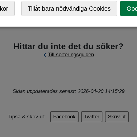
C/Returpark
,
Mobil ÅVC
,
Returpunkt
kor
Tillåt bara nödvändiga Cookies
God
Hittar du inte det du söker?
Till sorteringsguiden
Sidan uppdaterades senast: 2026-04-20 14:15:29
Tipsa & skriv ut:
Facebook
Twitter
Skriv ut