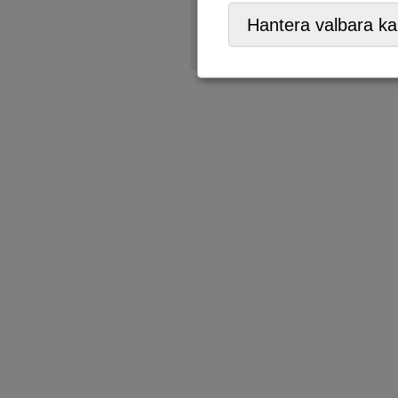
Återbruk
,
Återförsäljare,
ÅV
Hantera valbara ka