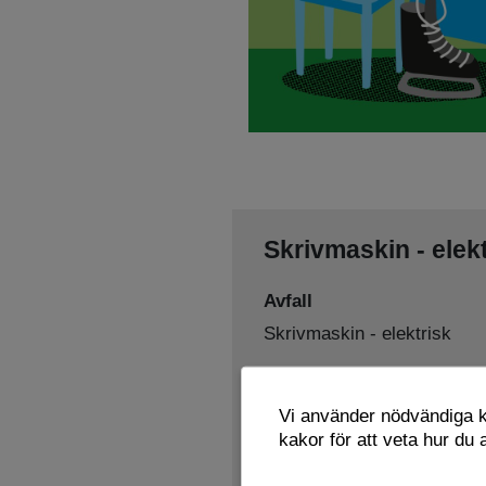
Skrivmaskin - elek
Avfall
Skrivmaskin - elektrisk
Sorteras som
Vi använder nödvändiga ka
Elavfall
Återbruk
,
kakor för att veta hur du
Lämnas här