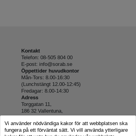
Kontakt
Telefon: 08-505 804 00
E-post: info@sorab.se
Öppettider huvudkontor
Mån-Tors: 8.00-16:30
(Lunchstängt 12.00-12:45)
Fredagar: 8.00-14:30
Adress
Torggatan 11,
186 32 Vallentuna,
Org.nr: 556197-4022
Vi använder nödvändiga kakor för att webbplatsen ska
Om webbplatsen
fungera på ett förväntat sätt. Vi vill använda ytterligare
Tillgänglighetsredogörelse