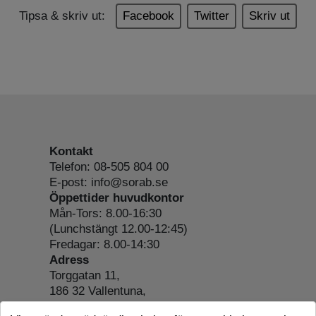
Tipsa & skriv ut:
Facebook
Twitter
Skriv ut
Kontakt
Telefon: 08-505 804 00
E-post: info@sorab.se
Öppettider huvudkontor
Mån-Tors: 8.00-16:30
(Lunchstängt 12.00-12:45)
Fredagar: 8.00-14:30
Adress
Torggatan 11,
186 32 Vallentuna,
Org.nr: 556197-4022