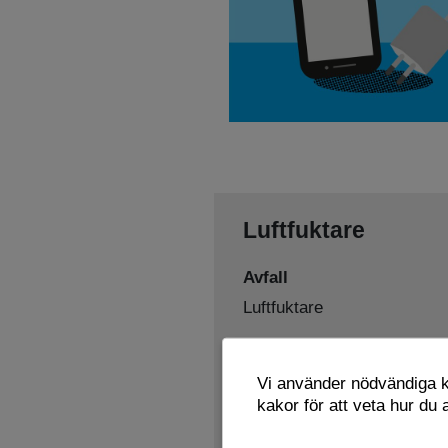
Luftfuktare
Avfall
Luftfuktare
Sorteras som
Vi använder nödvändiga ka
Elavfall
kakor för att veta hur du
Lämnas här