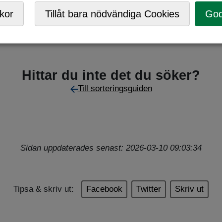
ark
kor
Tillåt bara nödvändiga Cookies
God
Hittar du inte det du söker?
Till sorteringsguiden
Sidan uppdaterades senast: 2026-03-10 09:03:34
Tipsa & skriv ut:
Facebook
Twitter
Skriv ut