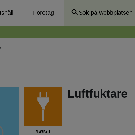
shåll
Företag
e
Luftfuktare