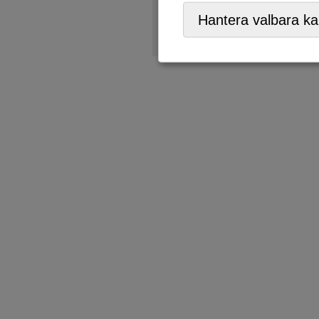
Återförsäljare,
ÅVC/Returp
Hantera valbara ka