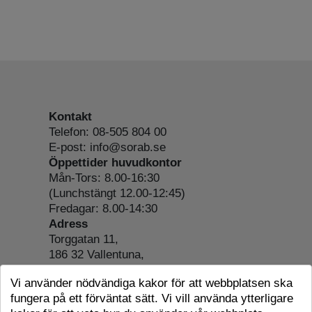
Kontakt
Telefon: 08-505 804 00
E-post: info@sorab.se
Öppettider huvudkontor
Mån-Tors: 8.00-16:30
(Lunchstängt 12.00-12:45)
Fredagar: 8.00-14:30
Adress
Torggatan 11,
186 32 Vallentuna,
Org.nr: 556197-4022
Vi använder nödvändiga kakor för att webbplatsen ska
Om webbplatsen
fungera på ett förväntat sätt. Vi vill använda ytterligare
Tillgänglighetsredogörelse