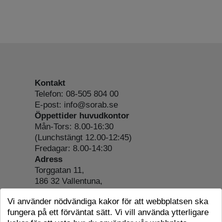
Kontakt
Telefon: 08-505 804 00
E-post: info@sorab.se
Öppettider huvudkontor
Mån-Tors: 8.00-16:30
(Lunchstängt 12.00-12:45)
Fredagar: 8.00-14:30
Adress
Torggatan 11,
186 32 Vallentuna,
Org.nr: 556197-4022
Vi använder nödvändiga kakor för att webbplatsen ska
Om webbplatsen
fungera på ett förväntat sätt. Vi vill använda ytterligare
Tillgänglighetsredogörelse