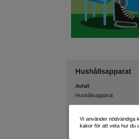
Hushållsapparat
Avfall
Hushållsapparat
Sorteras som
Vi använder nödvändiga ka
Elavfall
Återbruk
,
kakor för att veta hur du
Lämnas här