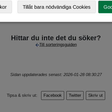
C/Returpark
,
Mobil ÅVC
,
Returpunkt
kor
Tillåt bara nödvändiga Cookies
God
Hittar du inte det du söker?
Till sorteringsguiden
Sidan uppdaterades senast: 2026-01-28 08:30:27
Tipsa & skriv ut:
Facebook
Twitter
Skriv ut