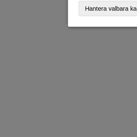
Återbruk
,
Återförsäljare,
ÅV
Hantera valbara ka