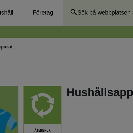
shåll
Företag
parat
Hushållsapp