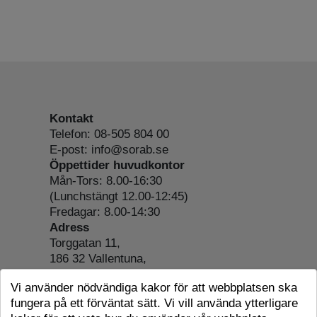
Kontakt
Telefon: 08-505 804 00
E-post: info@sorab.se
Öppettider huvudkontor
Mån-Tors: 8.00-16:30
(Lunchstängt 12.00-12:45)
Fredagar: 8.00-14:30
Adress
Torggatan 11,
186 32 Vallentuna,
Org.nr: 556197-4022
Vi använder nödvändiga kakor för att webbplatsen ska
Om webbplatsen
fungera på ett förväntat sätt. Vi vill använda ytterligare
Tillgänglighetsredogörelse