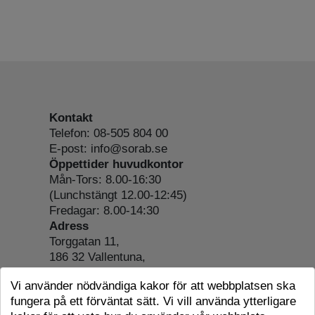
Kontakt
Telefon: 08-505 804 00
E-post: info@sorab.se
Öppettider huvudkontor
Mån-Tors: 8.00-16:30
(Lunchstängt 12.00-12:45)
Fredagar: 8.00-14:30
Adress
Torggatan 11,
186 32 Vallentuna,
Org.nr: 556197-4022
Vi använder nödvändiga kakor för att webbplatsen ska
Om webbplatsen
fungera på ett förväntat sätt. Vi vill använda ytterligare
Tillgänglighetsredogörelse