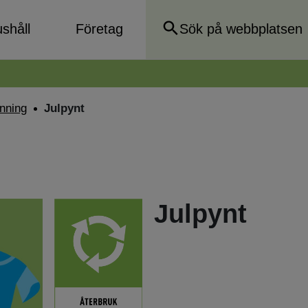
shåll
Företag
inning
Julpynt
Julpynt