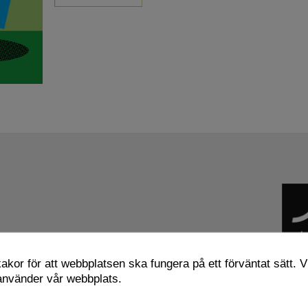
kor för att webbplatsen ska fungera på ett förväntat sätt. Vi
g
Återbruk
,
 använder vår webbplats.