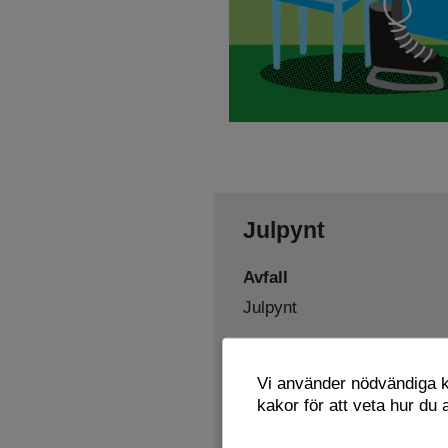
Julpynt
Avfall
Julpynt
Sorteras som
Vi använder nödvändiga ka
Brännbart/Energiåtervinnin
kakor för att veta hur du
Lämnas här