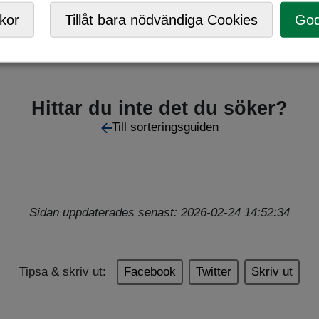
Mobil ÅVC
,
Returpunkt
kor
Tillåt bara nödvändiga Cookies
God
Hittar du inte det du söker?
Till sorteringsguiden
Sidan uppdaterades senast: 2026-02-24 14:52:34
Tipsa & skriv ut:
Facebook
Twitter
Skriv ut