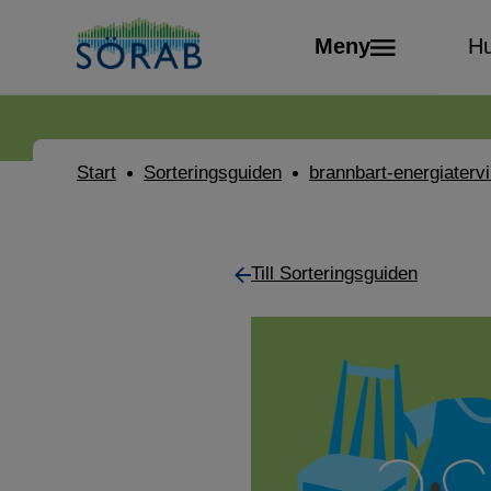
Meny
Hu
Start
Sorteringsguiden
brannbart-energiaterv
Till Sorteringsguiden