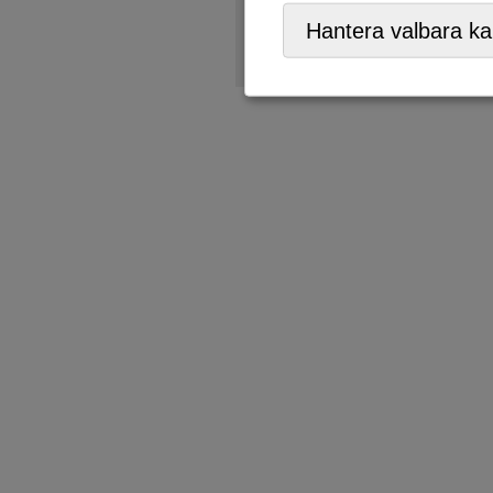
Återbruk
,
ÅVC/Returpark
,
Hantera valbara ka