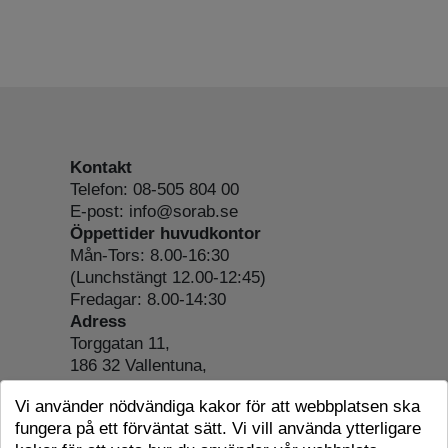
Kontakt
Telefon: 08-505 804 00
E-post: info@sorab.se
Öppettider huvudkontor
Mån-Tors: 8.00-16:30
(Lunchstängt 12.00-12:45)
Fredagar: 8.00-14:30
Adress
Torggatan 11,
186 32 Vallentuna,
Org.nr: 556197-4022
Vi använder nödvändiga kakor för att webbplatsen ska
Om webbplatsen
fungera på ett förväntat sätt. Vi vill använda ytterligare
Tillgänglighetsredogörelse