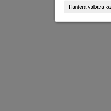
Återförsäljare,
ÅVC/Returp
Hantera valbara ka