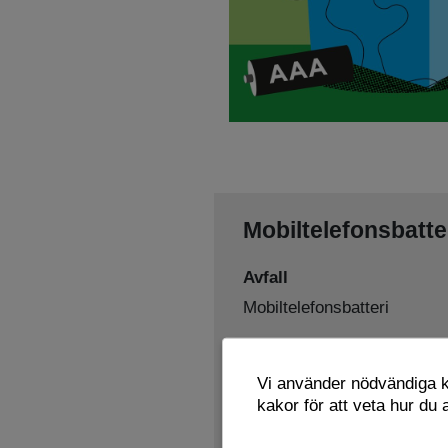
Mobiltelefonsbatte
Avfall
Mobiltelefonsbatteri
Sorteras som
Vi använder nödvändiga ka
Batterier
kakor för att veta hur du
Lämnas här