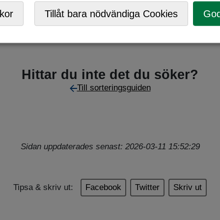
ark
,
Mobil ÅVC
,
Returpunkt
kor
Tillåt bara nödvändiga Cookies
God
Hittar du inte det du söker?
Till sorteringsguiden
Sidan uppdaterades senast: 2026-03-11 15:52:29
Tipsa & skriv ut:
Facebook
Twitter
Skriv ut