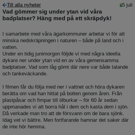
Till alla nyheter
5 juli
Vad gömmer sig under ytan vid våra
badplatser? Häng med på ett skräpdyk!
I samarbete med våra ägarkommuner arbetar vi för att
minska nedskräpningen i naturen – både på land och i
vatten.
Under en tidig junimorgon följde vi med några ideella
dykare ner under ytan vid en av våra gemensamma
badplatser. Vad som låg gömt där nere var både talande
och tankeväckande.
I filmen får du följa med ner i vattnet och höra dykaren
berätta om vad han hittat på botten genom åren. Från
plastpåsar och fimpar till ölburkar – för 60 år sedan
uppmanades vi att borra hål i dem och kasta dem i sjön.
Då verkade man tro att de försvann om de bara sjönk.
Idag vet vi bättre. Men fortfarande hamnar det saker där
de inte hör hemma.