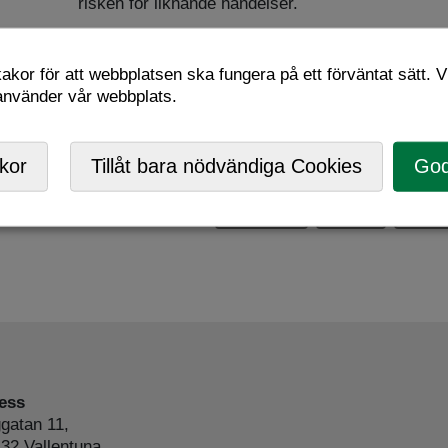
risken för liknande händelser.
kor för att webbplatsen ska fungera på ett förväntat sätt. Vi
 använder vår webbplats.
Sidan uppdaterades senast: 2025-05-08 21:51:11
kor
Tillåt bara nödvändiga Cookies
God
Tipsa & skriv ut:
Facebook
Twitter
Skriv 
ess
gatan 11,
32 Vallentuna,