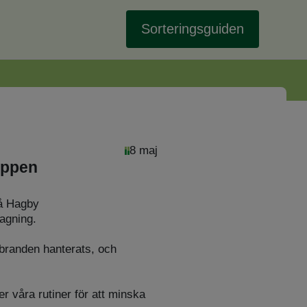
Sorteringsguiden
8 maj
öppen
på Hagby
agning.
 branden hanterats, och
r våra rutiner för att minska