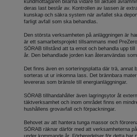
kundmottagaren bilarna vidare till aktuell avlämn
deras last består av. Kontrollen av lassen är extra
kunskap och säkra system när avfallet ska depon
farligt avfall som ska behandlas.
Den största verksamheten på anläggningen är han
är ett samarbetsprojekt tillsammans med PreZero
SÖRAB tillstånd att ta emot och behandla upp till
år. Den behandlade jorden kan återanvändas som 
Det finns även en sorteringsplatta där trä, annat 
sorteras ut ur inkomna lass. Det brännbara materi
levereras som bränsle till energianläggningar.
SÖRAB tillhandahåller även lagringsytor åt extern
täktverksamhet och inom området finns en mindre 
hushållens grovavfall och förpackningar.
Behovet av att hantera tunga massor och förorena
SÖRAB räknar därför med att verksamheterna på
under kommande år. Förberedelser för detta har 