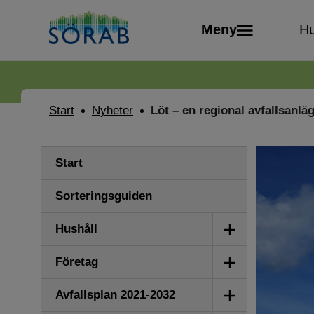
Meny
Hu
Start
Nyheter
Löt – en regional avfallsanlä
Start
Sorteringsguiden
Visa/dölj
Hushåll
undermeny
Visa/dölj
Företag
undermeny
Visa/dölj
Avfallsplan 2021-2032
undermeny