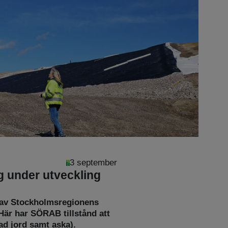
3 september
ng under utveckling
n av Stockholmsregionens
Här har SÖRAB tillstånd att
nad jord samt aska).