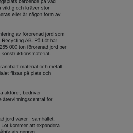
ingsplats beroende på vad
 viktig och kräver stor
eras eller är någon form av
tering av förorenad jord som
 Recycling AB. På Löt har
 265 000 ton förorenad jord per
konstruktionsmaterial.
brännbart material och metall
alet flisas på plats och
a aktörer, bedriver
återvinningscentral för
d jord växer i samhället.
 Löt kommer att expandera
påbörjats genom