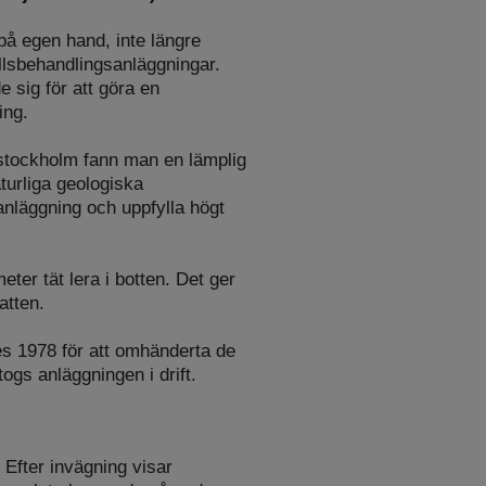
på egen hand, inte längre
llsbehandlingsanläggningar.
sig för att göra en
ing.
torstockholm fann man en lämplig
aturliga geologiska
sanläggning och uppfylla högt
ter tät lera i botten. Det ger
atten.
s 1978 för att omhänderta de
ogs anläggningen i drift.
 Efter invägning visar