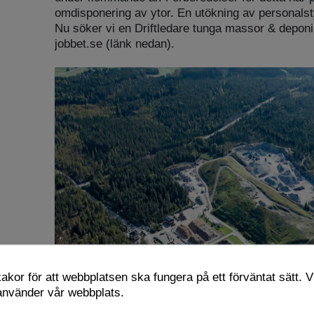
omdisponering av ytor. En utökning av personal
Nu söker vi en Driftledare tunga massor & depon
jobbet.se (länk nedan).
kor för att webbplatsen ska fungera på ett förväntat sätt. Vi
 använder vår webbplats.