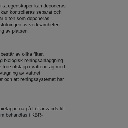
 olika egenskaper kan deponeras
ar kan kontrolleras separat och
varje ton som deponeras
avslutningen av verksamheten,
ing av platsen.
estår av olika filter,
g biologisk reningsanläggning
 före utsläpp i vattendrag med
ovtagning av vattnet
gar och att reningssystemet har
ietapperna på Löt används till
om behandlas i KBR-