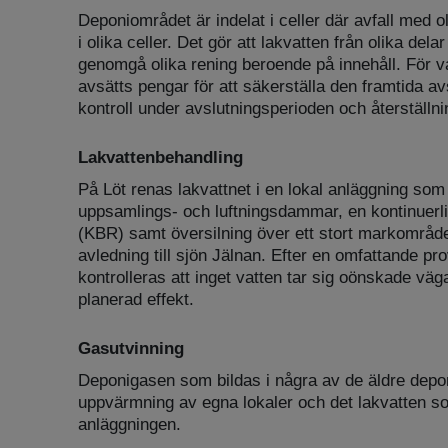
Deponiområdet är indelat i celler där avfall med
i olika celler. Det gör att lakvatten från olika del
genomgå olika rening beroende på innehåll. För 
avsätts pengar för att säkerställa den framtida 
kontroll under avslutningsperioden och återställn
Lakvattenbehandling
På Löt renas lakvattnet i en lokal anläggning som b
uppsamlings- och luftningsdammar, en kontinuerli
(KBR) samt översilning över ett stort markområde
avledning till sjön Jälnan. Efter en omfattande pr
kontrolleras att inget vatten tar sig oönskade vä
planerad effekt.
Gasutvinning
Deponigasen som bildas i några av de äldre depon
uppvärmning av egna lokaler och det lakvatten s
anläggningen.