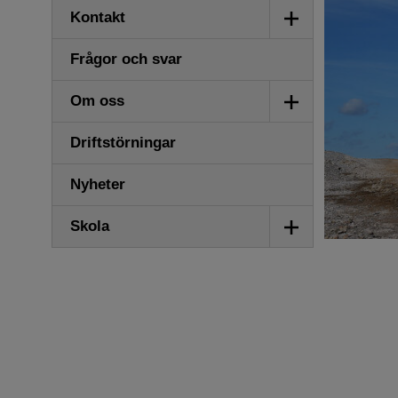
Visa/dölj
Kontakt
undermeny
Frågor och svar
Visa/dölj
Om oss
undermeny
Driftstörningar
Nyheter
Visa/dölj
Skola
undermeny