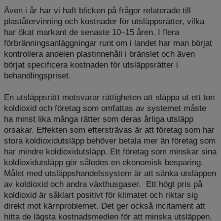
Även i år har vi haft blicken på frågor relaterade till
plaståtervinning och kostnader för utsläppsrätter, vilka
har ökat markant de senaste 10–15 åren. I flera
förbränningsanläggningar runt om i landet har man börjat
kontrollera andelen plastinnehåll i bränslet och även
börjat specificera kostnaden för utsläppsrätter i
behandlingspriset.
En utsläppsrätt motsvarar rättigheten att släppa ut ett ton
koldioxid och företag som omfattas av systemet måste
ha minst lika många rätter som deras årliga utsläpp
orsakar. Effekten som eftersträvas är att företag som har
stora koldioxidutsläpp behöver betala mer än företag som
har mindre koldioxidutsläpp. Ett företag som minskar sina
koldioxidutsläpp gör således en ekonomisk besparing.
Målet med utsläppshandelssystem är att sänka utsläppen
av koldioxid och andra växthusgaser. Ett högt pris på
koldioxid är såklart positivt för klimatet och riktar sig
direkt mot kärnproblemet. Det ger också incitament att
hitta de lägsta kostnadsmedlen för att minska utsläppen.