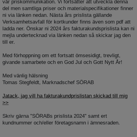
vår priskommunikation. Vi fortsätter att utveckla denna
del men samtliga priser och materialspecifikationer finner
ni via länken nedan. Nästa års prislista gällande
Verksamhetsavfall för kortkunder finns även som pdf att
ladda ner. Önskar ni 2024 års fakturakundsprislista kan ni
mejla undertecknad via länken nedan så skickar jag den
till er.
Med förhoppning om ett fortsatt ömsesidigt, trevligt,
givande samarbete och en God Jul och Gott Nytt År!
Med vänlig hälsning
Tomas Stegfeldt, Marknadschef SÖRAB
Jatack, jag vill ha fakturakundprislistan skickad till mig
>>
Skriv gärna ”SÖRABs prislista 2024” samt ert
kundnummer och/eller företagsnamn i ämnesraden.