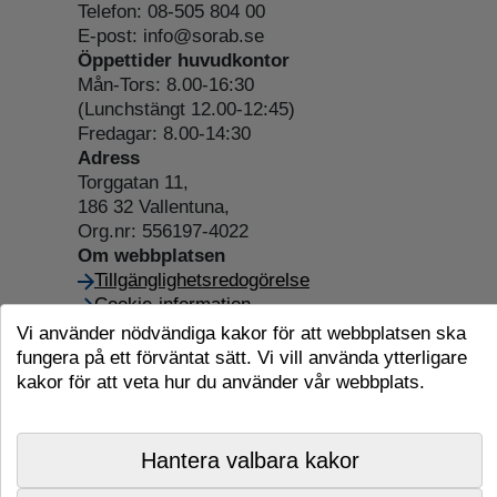
Telefon: 08-505 804 00
E-post: info@sorab.se
Öppettider huvudkontor
Mån-Tors: 8.00-16:30
(Lunchstängt 12.00-12:45)
Fredagar: 8.00-14:30
Adress
Torggatan 11,
186 32 Vallentuna,
Org.nr: 556197-4022
Om webbplatsen
Tillgänglighetsredogörelse
Cookie-information
Vi använder nödvändiga kakor för att webbplatsen ska
fungera på ett förväntat sätt. Vi vill använda ytterligare
kakor för att veta hur du använder vår webbplats.
Hantera valbara kakor