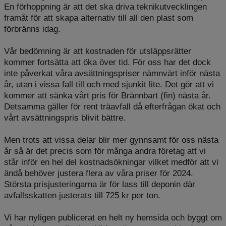
En förhoppning är att det ska driva teknikutvecklingen
framåt för att skapa alternativ till all den plast som
förbränns idag.
Vår bedömning är att kostnaden för utsläppsrätter
kommer fortsätta att öka över tid. För oss har det dock
inte påverkat våra avsättningspriser nämnvärt inför nästa
år, utan i vissa fall till och med sjunkit lite. Det gör att vi
kommer att sänka vårt pris för Brännbart (fin) nästa år.
Detsamma gäller för rent träavfall då efterfrågan ökat och
vårt avsättningspris blivit bättre.
Men trots att vissa delar blir mer gynnsamt för oss nästa
år så är det precis som för många andra företag att vi
står inför en hel del kostnadsökningar vilket medför att vi
ändå behöver justera flera av våra priser för 2024.
Största prisjusteringarna är för lass till deponin där
avfallsskatten justerats till 725 kr per ton.
Vi har nyligen publicerat en helt ny hemsida och byggt om